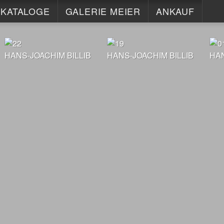
KATALOGE
GALERIE MEIER
ANKAUF
KONTAKT
ISCH
HANS-JOACHIM BILLIB
INFO
HANS-JOACHIM BILLIB
HAN
HORST KERSTAN
IMPRESSUM
MAX LAEUGER
DATENSCHUTZ