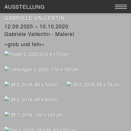
AUSSTELLUNG
GABRIELE VALLENTIN
AUSSTELLUNG
12.09.2020 – 10.10.2020
Gabriele Vallentin - Malerei
WERKE
»grob und fein«
KÜNSTLER
KATALOGE
GALERIE MEIER
ANKAUF