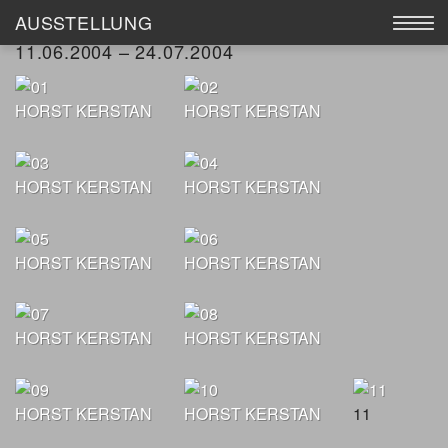
AUSSTELLUNG
AUSSTELLUNG VON HORST KERSTAN
11.06.2004 – 24.07.2004
AUSSTELLUNG
HORST KERSTAN
HORST KERSTAN
WERKE
KÜNSTLER
HORST KERSTAN
HORST KERSTAN
KATALOGE
HORST KERSTAN
HORST KERSTAN
GALERIE MEIER
ANKAUF
HORST KERSTAN
HORST KERSTAN
HORST KERSTAN
HORST KERSTAN
11