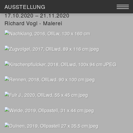
AUSSTELLUNG
RICHARD VOGL
17.10.2020 – 21.11.2020
AUSSTELLUNG
Richard Vogl - Malerei
WERKE
KÜNSTLER
KATALOGE
GALERIE MEIER
ANKAUF