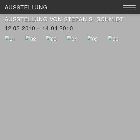
AUSSTELLUNG
AUSSTELLUNG VON STEFAN S. SCHMIDT
AUSSTELLUNG
12.03.2010 – 14.04.2010
WERKE
KÜNSTLER
KATALOGE
GALERIE MEIER
ANKAUF